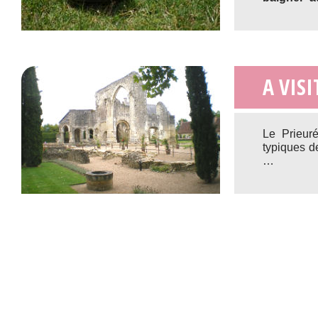
A VISI
Le Prieur
typiques d
…