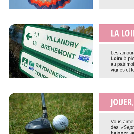
LA LOI
Les amoure
Loire
à pie
au patrimo
vignes et le
JOUER
Vous aim
des
«Sept
baigner a