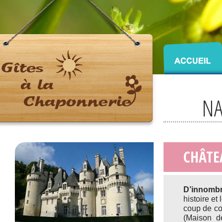
NA
CHÂTE
D’innombr
histoire e
coup de cœ
(Maison d