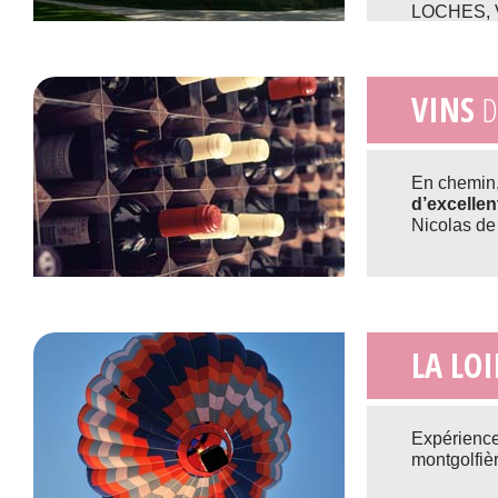
LOCHES, V
VINS
D
En chemin, 
d’excelle
Nicolas de
LA LOI
Expérienc
montgolfièr